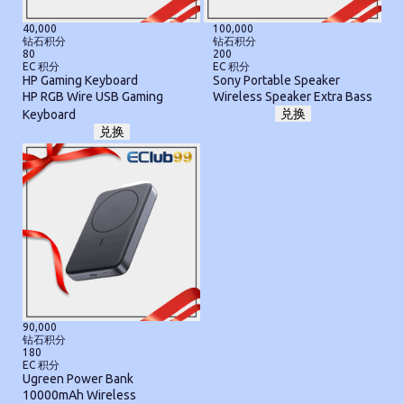
40,000
100,000
钻石积分
钻石积分
80
200
EC 积分
EC 积分
HP Gaming Keyboard
Sony Portable Speaker
HP RGB Wire USB Gaming
Wireless Speaker Extra Bass
兑换
Keyboard
兑换
90,000
钻石积分
180
EC 积分
Ugreen Power Bank
10000mAh Wireless