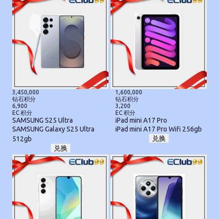
3,450,000
1,600,000
钻石积分
钻石积分
6,900
3,200
EC 积分
EC 积分
SAMSUNG S25 Ultra
iPad mini A17 Pro
SAMSUNG Galaxy S25 Ultra
iPad mini A17 Pro Wifi 256gb
兑换
512gb
兑换