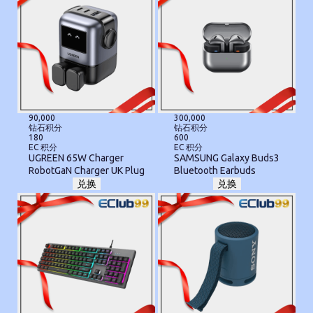
90,000
300,000
钻石积分
钻石积分
180
600
EC 积分
EC 积分
UGREEN 65W Charger
SAMSUNG Galaxy Buds3
RobotGaN Charger UK Plug
Bluetooth Earbuds
兑换
兑换