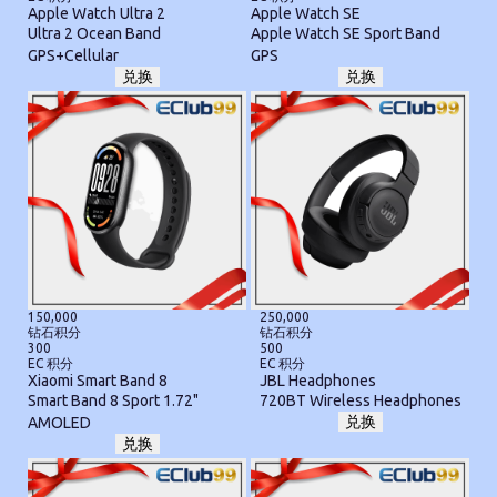
Apple Watch Ultra 2
Apple Watch SE
Ultra 2 Ocean Band
Apple Watch SE Sport Band
GPS+Cellular
GPS
兑换
兑换
150,000
250,000
钻石积分
钻石积分
300
500
EC 积分
EC 积分
Xiaomi Smart Band 8
JBL Headphones
Smart Band 8 Sport 1.72"
720BT Wireless Headphones
兑换
AMOLED
兑换